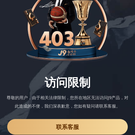
访问限制
尊敬的用户，由于相关法律限制，您所在地区无法访问J9产品，对
此造成的不便，我们深表歉意，您如有疑问请联系客服。
联系客服