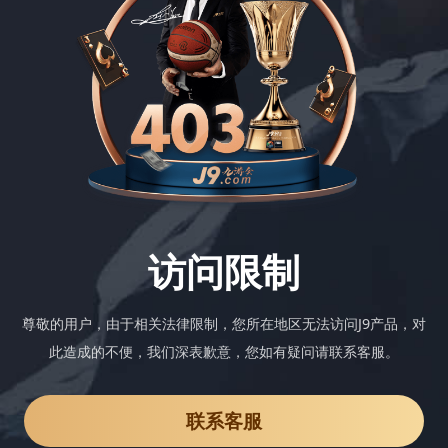
访问限制
尊敬的用户，由于相关法律限制，您所在地区无法访问J9产品，对
此造成的不便，我们深表歉意，您如有疑问请联系客服。
联系客服