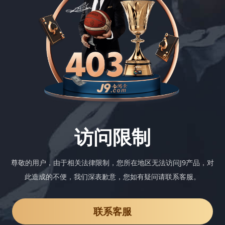
访问限制
尊敬的用户，由于相关法律限制，您所在地区无法访问J9产品，对
此造成的不便，我们深表歉意，您如有疑问请联系客服。
联系客服