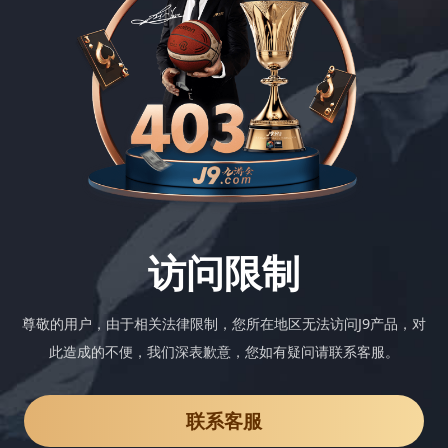
访问限制
尊敬的用户，由于相关法律限制，您所在地区无法访问J9产品，对
此造成的不便，我们深表歉意，您如有疑问请联系客服。
联系客服