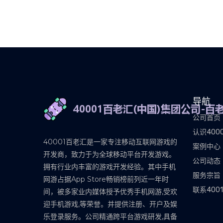
导航
公司首页
认识400
40001百老汇是一家专注移动互联网游戏的
案例中心
开发商，致力于为全球移动平台开发游戏。
公司动态
拥有行业内丰富的游戏开发经验。其中手机
服务宗旨
网游占据App Store畅销榜前列近一年时
联系40
间，被多家业内媒体授予优秀手机网游,受欢
迎手机游戏,等荣誉。并提供注册、开户及娱
乐登录服务。公司精通跨平台游戏研发,具备