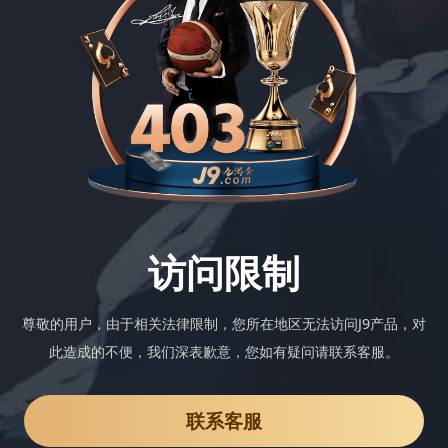
访问限制
尊敬的用户，由于相关法律限制，您所在地区无法访问J9产品，对
此造成的不便，我们深表歉意，您如有疑问请联系客服。
联系客服