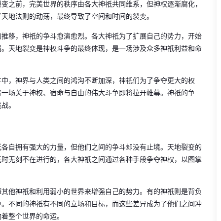
裂变之前，完美世界的秩序由各大神祇共同维系，但神权逐渐腐化，
了天地法则的动荡，最终导致了空间和时间的裂变。
的推移，神祇的争斗愈演愈烈。各大神祇为了扩展自己的势力，开始
塌。天地裂变是神权斗争的最终体现，是一场涉及众多神祇利益和命
件中，神界与人类之间的鸿沟不断加深，神祇们为了争夺更大的权
着一场关于神权、宿命与自由的伟大斗争即将拉开帷幕。神祇的争
挑战。
祇各自拥有强大的力量，但他们之间的争斗却没有止境。天地裂变的
无时无刻不在进行的，各大神祇之间通过各种手段争夺神权，以图掌
榨其他神祇和利用弱小的世界来增强自己的势力。有的神祇则是背负
护。不同的神祇有不同的立场和目标，而这些差异成为了他们之间冲
响着整个世界的命运。