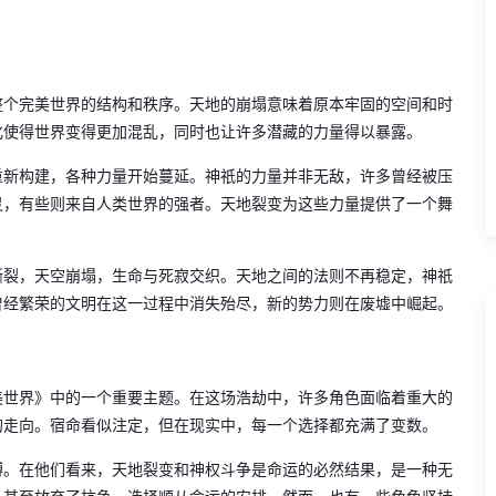
整个完美世界的结构和秩序。天地的崩塌意味着原本牢固的空间和时
化使得世界变得更加混乱，同时也让许多潜藏的力量得以暴露。
重新构建，各种力量开始蔓延。神祇的力量并非无敌，许多曾经被压
灵，有些则来自人类世界的强者。天地裂变为这些力量提供了一个舞
撕裂，天空崩塌，生命与死寂交织。天地之间的法则不再稳定，神祇
曾经繁荣的文明在这一过程中消失殆尽，新的势力则在废墟中崛起。
美世界》中的一个重要主题。在这场浩劫中，许多角色面临着重大的
的走向。宿命看似注定，但在现实中，每一个选择都充满了变数。
缚。在他们看来，天地裂变和神权斗争是命运的必然结果，是一种无