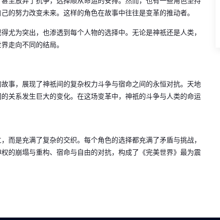
，甚至放弃了抗争，选择顺从命运的安排。然而，也有一些角色坚持
自己的努力改变未来。这样的角色在故事中往往是变革的推动者。
现得尤为突出，也渗透到每个人物的选择中。无论是神祇还是人类，
世界走向不同的结局。
的故事，展现了神祇间的复杂权力斗争与宿命之间的永恒对抗。天地
间的关系发生巨大的变化。在这场变革中，神祇的斗争与人类的命运
立，而是充满了复杂的交织。每个角色的选择都充满了矛盾与挑战，
神权的崩塌与重构、宿命与自由的对抗，构成了《完美世界》最为震