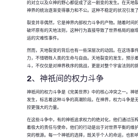
的对立以及众神的野心都促成了这一剧变的发生。在天地
神界的统治逐渐变得暴力和不公。这种不稳定的状况引发
裂变并非偶然，它是神界内部权力斗争的产物。随着时间
破坏原有的天地法则，这种行为直接导致了世界格局的崩
运的灾难性事件。
然而，天地裂变的背后也有一些深层次的动因。在这场事
力，不惜牺牲人类的生命与自由。天地裂变的发生，预示
斗，不仅仅是对神界秩序的挑战，更是对整个宇宙法则的
2、神祇间的权力斗争
神祇间的权力斗争是《完美世界》中的核心冲突之一。神
发生，标志着这种斗争的高潮阶段。在神界，权力斗争是
控更强大的力量。
在这些斗争中，有的神祇追求权力的绝对化，他们通过压
着极大的责任与使命，他们的行动是出于对世界平衡的维
突的根源。每一个神祇的选择，既关乎个人的命运，也影