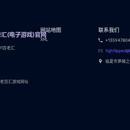
网站地图
联系我们
XML
+13594780
01百老汇
tightlipped
临夏市笋赌之
01老百汇游戏网址